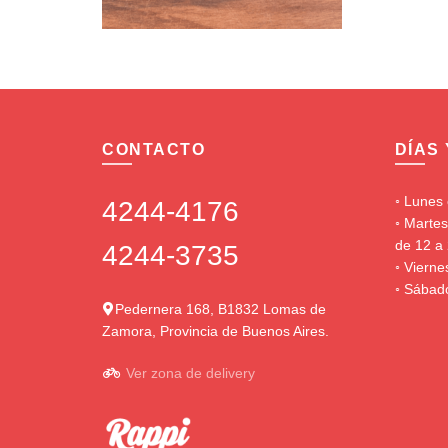
CONTACTO
DÍAS
◦ Lunes 
4244-4176
◦ Martes
de 12 a 
4244-3735
◦ Vierne
◦ Sábado
Pedernera 168, B1832 Lomas de
Zamora, Provincia de Buenos Aires.
Ver zona de delivery